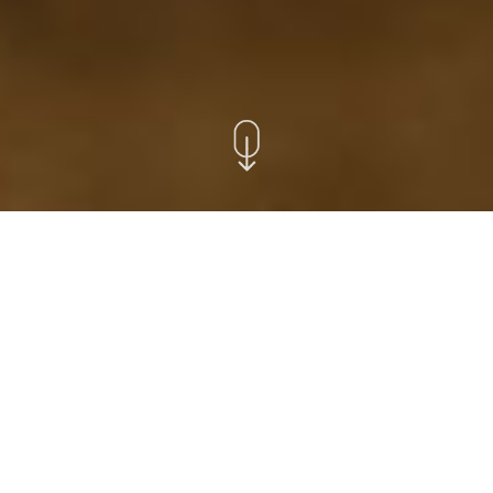
ANGENEHMER AUFENTHALT
Linder Cycling Hotel
Bike Hotels in Südtirol - Aktive Ferien in Wolkenstein.
Geeignete und gemütliche Unterkünfte für
leidenschaftliche Radfahrer im Ladinischen