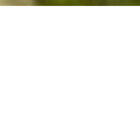
Vacanze in mountain bike
in Val Gardena, gite in
MTB nelle Dolomiti
Le migliori gite in mountain bike in Val Gardena,
la regione ideale per freeride, downhill ed
enduro con trail fantastici e Bike Park
spettacolari